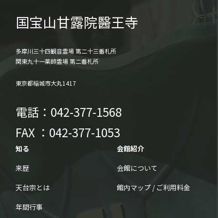
国宝山甘露院醫王寺
多摩川三十四観音霊場 第二十三番札所
関東九十一薬師霊場 第二番札所
東京都稲城市大丸1417
電話：
042-377-1568
FAX ：
042-377-1053
知る
会館紹介
来歴
会館について
天台宗とは
館内マップ / ご利用料金
年間行事