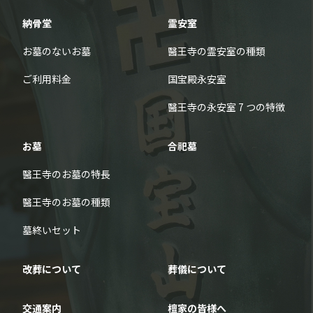
納骨堂
霊安室
お墓のないお墓
醫王寺の霊安室の種類
ご利用料金
国宝殿永安室
醫王寺の永安室 7 つの特徴
お墓
合祀墓
醫王寺のお墓の特長
醫王寺のお墓の種類
墓終いセット
改葬について
葬儀について
交通案内
檀家の皆様へ