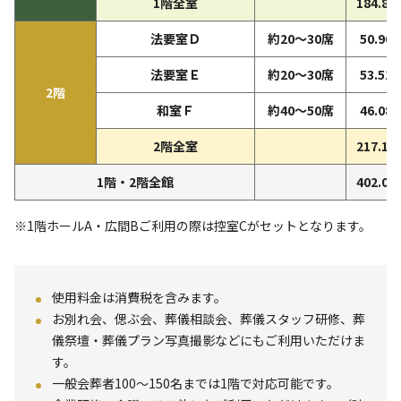
1階全室
184.89
法要室Ｄ
約20～30席
50.96
法要室Ｅ
約20～30席
53.51
2階
和室Ｆ
約40～50席
46.08
2階全室
217.11
1階・2階全館
402.00
※1階ホールA・広間Bご利用の際は控室Cがセットとなります。
使用料金は消費税を含みます。
お別れ会、偲ぶ会、葬儀相談会、葬儀スタッフ研修、葬
儀祭壇・葬儀プラン写真撮影などにもご利用いただけま
す。
一般会葬者100～150名までは1階で対応可能です。