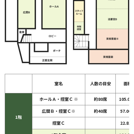
室名
人数の目安
面積
ホールＡ・控室Ｃ ※
約80席
105.08
広間Ｂ・控室Ｃ※
約40席
57.00
1階
控室Ｃ
22.81